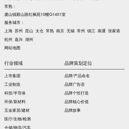
常熟：
虞山镇殿山路红枫苑10幢G1401室
服务城市：
上海
苏州
昆山
太仓
常熟
南京
无锡
常州
镇江
南通
张家港
杭州
嘉兴
湖州
网站地图
行业领域
品牌策划定位
上市集团
品牌/产品命名
工业制造
品牌广告语
科技/半导体
品牌个性打造
环保/新材料
品牌核心价值
五金家居/建材
品牌故事
医疗/生物/检测
仓储/物流/汽车