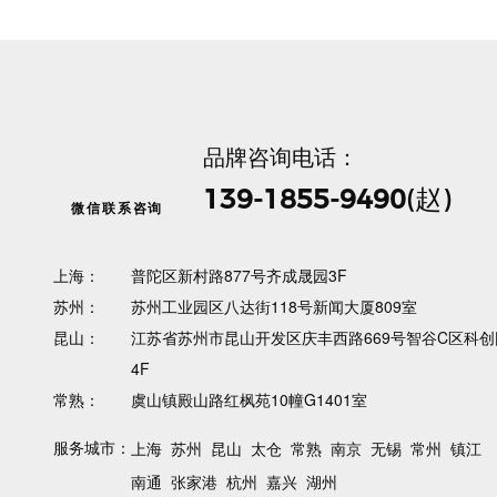
品牌咨询电话：
139-1855-9490
(赵)
微信联系咨询
上海：
普陀区新村路877号齐成晟园3F
苏州：
苏州工业园区八达街118号新闻大厦809室
昆山：
江苏省苏州市昆山开发区庆丰西路669号智谷C区科创
4F
常熟：
虞山镇殿山路红枫苑10幢G1401室
服务城市：
上海
苏州
昆山
太仓
常熟
南京
无锡
常州
镇江
南通
张家港
杭州
嘉兴
湖州